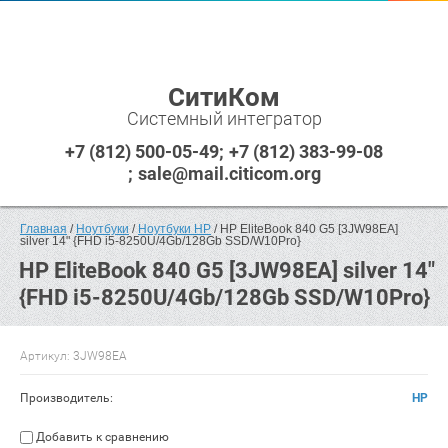
СитиКом
Системный интегратор
+7 (812) 500-05-49
+7 (812) 383-99-08
sale@mail.citicom.org
Главная
 / 
Ноутбуки
 / 
Ноутбуки HP
 / HP EliteBook 840 G5 [3JW98EA] 
silver 14" {FHD i5-8250U/4Gb/128Gb SSD/W10Pro}
HP EliteBook 840 G5 [3JW98EA] silver 14"
{FHD i5-8250U/4Gb/128Gb SSD/W10Pro}
Артикул:
3JW98EA
Производитель:
HP
Добавить к сравнению