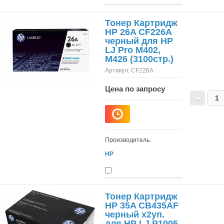
Тонер Картридж
HP 26A CF226A
черный для HP
LJ Pro M402,
M426 (3100стр.)
Артикул:
CF226A
Цена по запросу
−
Производитель:
HP
Тонер Картридж
HP 35A CB435AF
черный x2уп.
для HP LJ P1005,