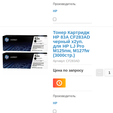
Производитель:
HP
Тонер Картридж
HP 83A CF283AD
черный x2уп.
для HP LJ Pro
M125nw, M127fw
(3000стр.)
Артикул:
CF283AD
Цена по запросу
−
Производитель:
HP