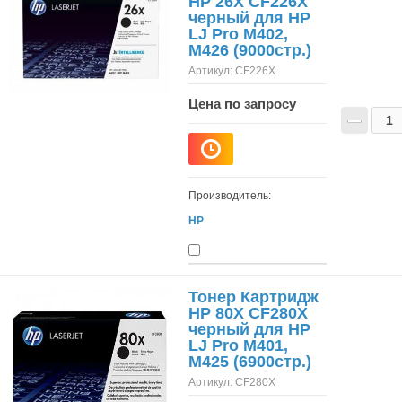
HP 26X CF226X
черный для HP
LJ Pro M402,
M426 (9000стр.)
Артикул:
CF226X
Цена по запросу
−
Производитель:
HP
Тонер Картридж
HP 80X CF280X
черный для HP
LJ Pro M401,
M425 (6900стр.)
Артикул:
CF280X