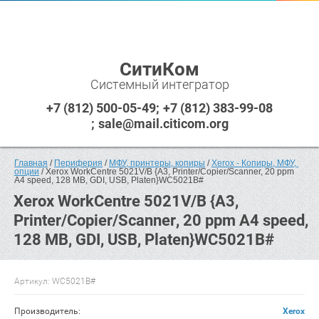
СитиКом
Системный интегратор
+7 (812) 500-05-49
+7 (812) 383-99-08
sale@mail.citicom.org
Главная
 / 
Периферия
 / 
МФУ, принтеры, копиры
 / 
Xerox - Копиры, МФУ, 
опции
 / Xerox WorkCentre 5021V/B {A3, Printer/Copier/Scanner, 20 ppm 
A4 speed, 128 MB, GDI, USB, Platen}WC5021B#
Xerox WorkCentre 5021V/B {A3,
Printer/Copier/Scanner, 20 ppm A4 speed,
128 MB, GDI, USB, Platen}WC5021B#
Артикул:
WC5021B#
Производитель:
Xerox