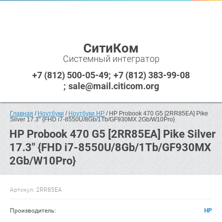
СитиКом
Системный интегратор
+7 (812) 500-05-49
+7 (812) 383-99-08
sale@mail.citicom.org
Главная
 / 
Ноутбуки
 / 
Ноутбуки HP
 / HP Probook 470 G5 [2RR85EA] Pike 
Silver 17.3" {FHD i7-8550U/8Gb/1Tb/GF930MX 2Gb/W10Pro}
HP Probook 470 G5 [2RR85EA] Pike Silver
17.3" {FHD i7-8550U/8Gb/1Tb/GF930MX
2Gb/W10Pro}
Артикул:
2RR85EA
Производитель:
HP