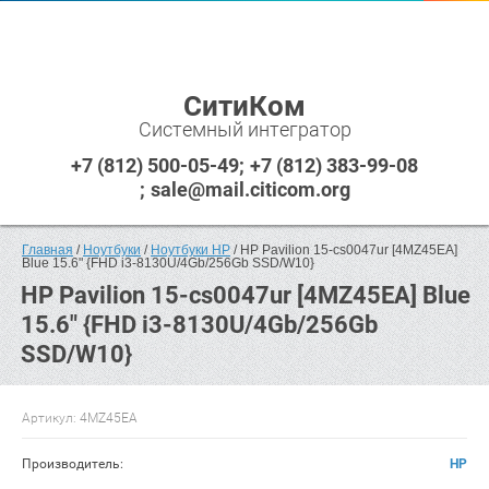
СитиКом
Системный интегратор
+7 (812) 500-05-49
+7 (812) 383-99-08
sale@mail.citicom.org
Главная
 / 
Ноутбуки
 / 
Ноутбуки HP
 / HP Pavilion 15-cs0047ur [4MZ45EA] 
Blue 15.6" {FHD i3-8130U/4Gb/256Gb SSD/W10}
HP Pavilion 15-cs0047ur [4MZ45EA] Blue
15.6" {FHD i3-8130U/4Gb/256Gb
SSD/W10}
Артикул:
4MZ45EA
Производитель:
HP