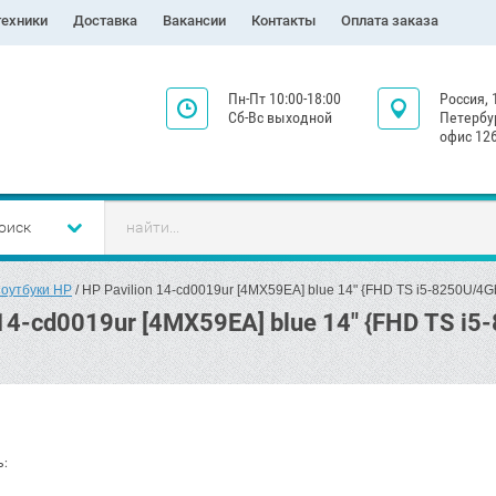
техники
Доставка
Вакансии
Контакты
Оплата заказа
Пн-Пт 10:00-18:00
Россия, 
Сб-Вс выходной
Петербур
офис 126
оиск
оутбуки HP
 / HP Pavilion 14-cd0019ur [4MX59EA] blue 14" {FHD TS i5-8250U
 14-cd0019ur [4MX59EA] blue 14" {FHD TS 
ь: