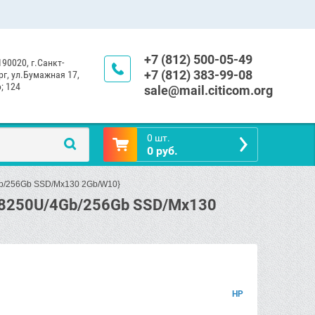
+7 (812) 500-05-49
190020, г.Санкт-
+7 (812) 383-99-08
г, ул.Бумажная 17,
; 124
sale@mail.citicom.org
0 шт.
0 руб.
/4Gb/256Gb SSD/Mx130 2Gb/W10}
i5-8250U/4Gb/256Gb SSD/Mx130
HP