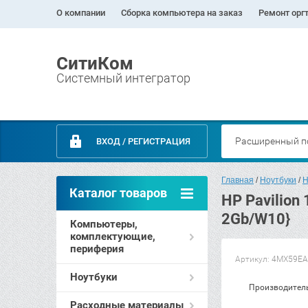
О компании
Сборка компьютера на заказ
Ремонт орг
СитиКом
Системный интегратор
Расширенный п
ВХОД / РЕГИСТРАЦИЯ
Главная
 / 
Ноутбуки
 / 
Н
Каталог товаров
HP Pavilion
2Gb/W10}
Компьютеры,
комплектующие,
периферия
Артикул:
4MX59EA
Ноутбуки
Производител
Расходные материалы