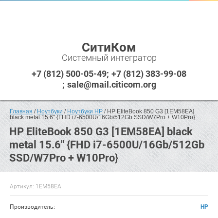
СитиКом
Системный интегратор
+7 (812) 500-05-49
+7 (812) 383-99-08
sale@mail.citicom.org
Главная
 / 
Ноутбуки
 / 
Ноутбуки HP
 / HP EliteBook 850 G3 [1EM58EA] 
black metal 15.6" {FHD i7-6500U/16Gb/512Gb SSD/W7Pro + W10Pro}
HP EliteBook 850 G3 [1EM58EA] black
metal 15.6" {FHD i7-6500U/16Gb/512Gb
SSD/W7Pro + W10Pro}
Артикул:
1EM58EA
Производитель:
HP