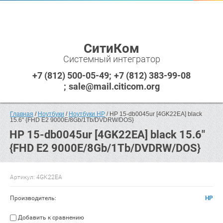
СитиКом
Системный интегратор
+7 (812) 500-05-49
+7 (812) 383-99-08
sale@mail.citicom.org
Главная
 / 
Ноутбуки
 / 
Ноутбуки HP
 / HP 15-db0045ur [4GK22EA] black 
15.6" {FHD E2 9000E/8Gb/1Tb/DVDRW/DOS}
HP 15-db0045ur [4GK22EA] black 15.6"
{FHD E2 9000E/8Gb/1Tb/DVDRW/DOS}
Артикул:
4GK22EA
Производитель:
HP
Добавить к сравнению