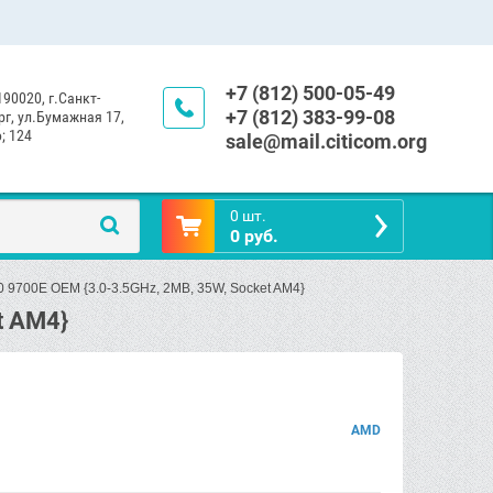
+7 (812) 500-05-49
190020, г.Санкт-
+7 (812) 383-99-08
г, ул.Бумажная 17,
; 124
sale@mail.citicom.org
0 шт.
0 руб.
0 9700E OEM {3.0-3.5GHz, 2MB, 35W, Socket AM4}
t AM4}
AMD