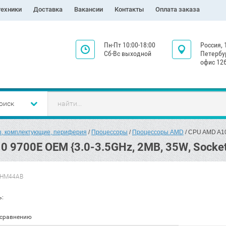
техники
Доставка
Вакансии
Контакты
Оплата заказа
Пн-Пт 10:00-18:00
Россия, 
Сб-Вс выходной
Петербур
офис 126
оиск
, комплектующие, периферия
 / 
Процессоры
 / 
Процессоры AMD
 / CPU AMD A1
 9700E OEM {3.0-3.5GHz, 2MB, 35W, Socke
HM44AB
ь:
 сравнению