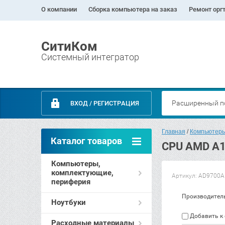
О компании
Сборка компьютера на заказ
Ремонт орг
СитиКом
Системный интегратор
Расширенный п
ВХОД / РЕГИСТРАЦИЯ
Главная
 / 
Компьютеры
Каталог товаров
CPU AMD A10
Компьютеры,
комплектующие,
Артикул:
AD9700A
периферия
Производител
Ноутбуки
Добавить к
Расходные материалы