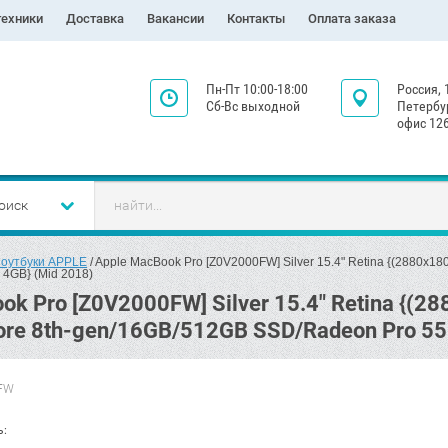
техники
Доставка
Вакансии
Контакты
Оплата заказа
Пн-Пт 10:00-18:00
Россия, 
Сб-Вс выходной
Петербур
офис 126
оиск
оутбуки APPLE
 / Apple MacBook Pro [Z0V2000FW] Silver 15.4" Retina {(2880x18
4GB} (Mid 2018)
ok Pro [Z0V2000FW] Silver 15.4" Retina {(28
ore 8th-gen/16GB/512GB SSD/Radeon Pro 55
FW
ь: