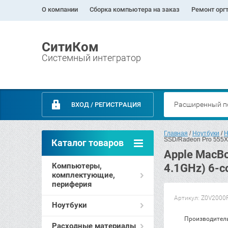
О компании
Сборка компьютера на заказ
Ремонт орг
СитиКом
Системный интегратор
Расширенный п
ВХОД / РЕГИСТРАЦИЯ
Главная
 / 
Ноутбуки
 / 
Н
SSD/Radeon Pro 555X 
Каталог товаров
Apple MacBo
Компьютеры,
4.1GHz) 6-c
комплектующие,
периферия
Артикул:
Z0V2000
Ноутбуки
Производител
Расходные материалы